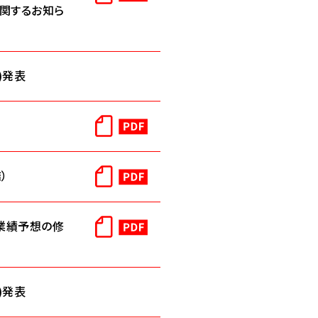
関するお知ら
)発表
）
期業績予想の修
)発表