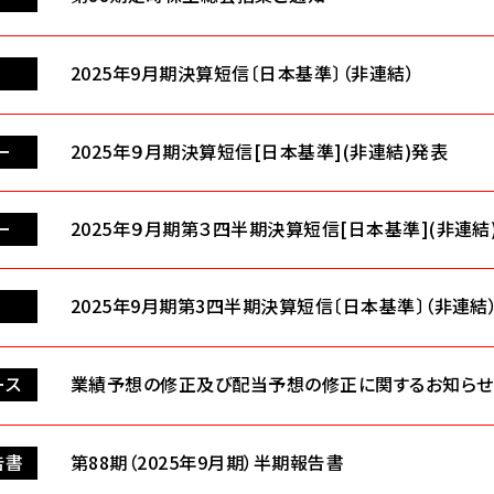
2025年9月期決算短信〔日本基準〕（非連結）
ー
2025年９月期決算短信[日本基準](非連結)発表
ー
2025年９月期第３四半期決算短信[日本基準](非連結
2025年9月期第3四半期決算短信〔日本基準〕（非連結
ース
業績予想の修正及び配当予想の修正に関するお知らせ
告書
第88期（2025年9月期）半期報告書