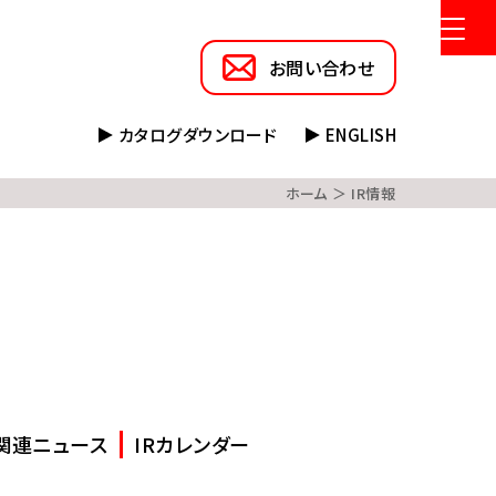
お問い合わせ
カタログダウンロード
ENGLISH
ホーム
IR情報
R関連ニュース
IRカレンダー