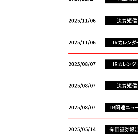
2025/11/06
決算短信
2025/11/06
IRカレンダ
2025/08/07
IRカレンダ
2025/08/07
決算短信
2025/08/07
IR関連ニュ
2025/05/14
有価証券報