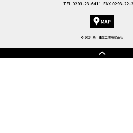
TEL.0293-23-6411
FAX.0293-22-
2025/05/30
環境美化活動の実施について
MAP
2025/05/21
大阪・関西万博スペインパビリオンにて当社の溶融金属技術を紹介
© 2024 助川電気工業株式会社